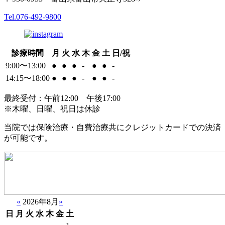
Tel.
076-492-9800
診療時間
月
火
水
木
金
土
日/祝
9:00〜13:00
●
●
●
-
●
●
-
14:15〜18:00
●
●
●
-
●
●
-
最終受付：午前12:00 午後17:00
※木曜、日曜、祝日は休診
当院では保険治療・自費治療共にクレジットカードでの決済
が可能です。
«
2026年8月
»
日
月
火
水
木
金
土