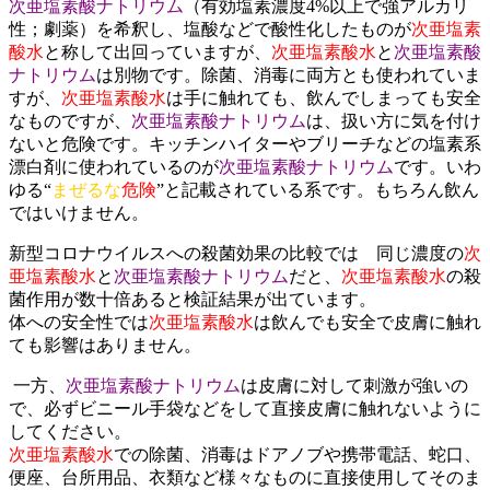
次亜塩素酸ナトリウム
（有効塩素濃度4%以上で強アルカリ
性；劇薬）を希釈し、塩酸などで酸性化したものが
次亜塩素
酸水
と称して出回っていますが、
次亜塩素酸水
と
次亜塩素酸
ナトリウム
は別物です。除菌、消毒に両方とも使われていま
すが、
次亜塩素酸水
は手に触れても、飲んでしまっても安全
なものですが、
次亜塩素酸ナトリウム
は、扱い方に気を付け
ないと危険です。キッチンハイターやブリーチなどの塩素系
漂白剤に使われているのが
次亜塩素酸ナトリウム
です。いわ
ゆる“
まぜるな
危険
”と記載されている系です。もちろん飲ん
ではいけません。
新型コロナウイルスへの殺菌効果の比較では 同じ濃度の
次
亜塩素酸水
と
次亜塩素酸ナトリウム
だと、
次亜塩素酸水
の殺
菌作用が数十倍あると検証結果が出ています。
体への安全性では
次亜塩素酸水
は飲んでも安全で皮膚に触れ
ても影響はありません。
一方、
次亜塩素酸ナトリウム
は皮膚に対して刺激が強いの
で、必ずビニール手袋などをして直接皮膚に触れないように
してください。
次亜塩素酸水
での除菌、消毒はドアノブや携帯電話、蛇口、
便座、台所用品、衣類など様々なものに直接使用してそのま