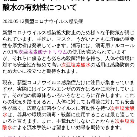
酸水の有効性について
2020.05.12
新型コロナウイルス感染症
新型コロナウイルス感染拡大防止のため様々な予防策が講じ
られています。手洗い、マスク、うがいとともに消毒の重要
性を厚労省は発表しています。消毒には、消毒用アルコール
と0.1％
次亜塩素酸ナトリウム
の使用が薦められています
が、それらに優るとも劣らぬ殺菌活性を持ち、人体や環境に
対する安全性が極めて高い
次亜塩素酸水
の活用は感染防御の
ため大いに役立つと期待されます。
現在、新型コロナウイルス感染症だけに注目が集まっていま
すが、実際にはインフルエンザの方がはるかに流行していま
す。その他の病原体もいろいろなところに存在します。これ
らの状況を踏まえると、人体に対しても環境に対しても安全
性が高く、広範な細菌やウイルスに有効性を持つ
次亜塩素酸
水
は、器具や環境の消毒・殺菌に使用することは最も適して
いると言えます。また、手荒れがしないことからも
次亜塩素
酸水
による流水手洗いは望ましい効果を期待できます。