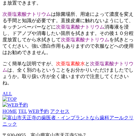
ま放置できます。
次亜塩素酸ナトリウム
は除菌場所、用途によって濃度を変え
る手間と知識が必要です。直接皮膚に触れないようにして、
キッチンペーパーなどに
次亜塩素酸ナトリウム
消毒液を浸
し、ドアノブや消毒したい箇所を拭きます。その後１０分程
度放置してから水拭きして
次亜塩素酸ナトリウム
を拭きとっ
てください。強い漂白作用もありますので衣服などへの使用
はお勧めできません。
ごく簡単な説明ですが、
次亜塩素酸水
と
次亜塩素酸ナトリウ
ム
は、全く別のもということをお分かりいただけましたでし
ょうか。取り扱い方が全く違いますので注意してください
ね。
ALL
HOME
TEL
WEB予約
アクセス
〒930-0955 富山県富山市天正寺528-7