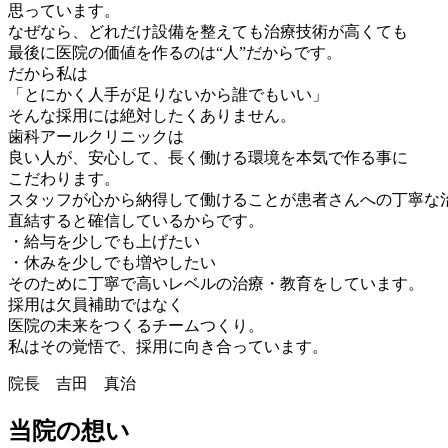
思っています。
なぜなら、どれだけ設備を整えても治療技術が高くても
最後に医院の
価値を作るのは“人”
だからです。
だから私は
「とにかく人手が足りないから誰でもいい」
そんな採用には絶対したくありません。
歯科アールクリニックは
良い人が、安心して、長く働ける環境を本気で作る事
に
こだわります。
スタッフが心から納得して働けることが患者さんへの丁寧な
直結すると確信しているからです。
・給与を少しでも上げたい
・休みを少しでも増やしたい
そのために丁寧で高いレベルの治療・教育をしています。
採用は欠員補助ではなく
医院の未来をつくるチームつくり。
私はその覚悟で、採用に向き合っています。
院長 吉田 真治
当院の想い