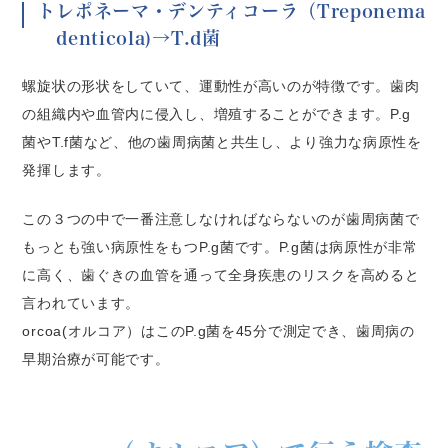
トレポネーマ・デンティコーラ（Treponema
denticola)→T.d菌
螺旋状の形状をしていて、運動性が高いのが特徴です。歯肉
の組織内や血管内に侵入し、増殖することができます。P.g
菌やT.f菌など、他の歯周病菌と共生し、より強力な病原性を
発揮します。
この３つの中で一番注意しなければならないのが歯周病菌で
もっとも強い病原性をもつP.g菌です。P.g菌は病原性が非常
に高く、歯ぐきの血管を通って全身疾患のリスクを高めると
言われています。
orcoa(オルコア）はこのP.g菌を45分で測定でき、歯周病の
早期治療が可能です。