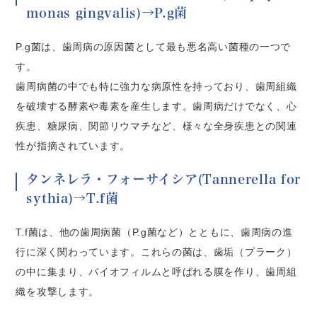
monas gingvalis)→P.g菌
P.g菌は、歯周病の原因菌として最も悪名高い菌種の一つで
す。
歯周病菌の中でも特に強力な病原性を持っており、歯周組織
を破壊する酵素や毒素を産生します。歯周病だけでなく、心
疾患、糖尿病、関節リウマチなど、様々な全身疾患との関連
性が指摘されています。
タンネレラ・フォーサイシア(Tannerella for
sythia)→T.f菌
T.f菌は、他の歯周病菌（P.g菌など）とともに、歯周病の進
行に深く関わっています。これらの菌は、歯垢（プラーク）
の中に集まり、バイオフィルムと呼ばれる膜を作り、歯周組
織を攻撃します。