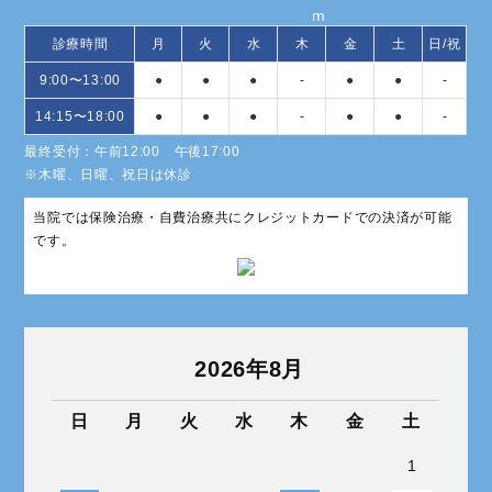
診療時間
月
火
水
木
金
土
日/祝
9:00〜13:00
●
●
●
-
●
●
-
14:15〜18:00
●
●
●
-
●
●
-
最終受付：午前12:00 午後17:00
※木曜、日曜、祝日は休診
当院では保険治療・自費治療共にクレジットカードでの決済が可能
です。
2026年8月
«
»
日
月
火
水
木
金
土
1