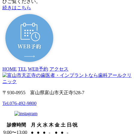
ひご覧ください。
続きはこちら
HOME
TEL
WEB予約
アクセス
〒930-0955 富山県富山市天正寺528-7
Tel.
076-492-9800
診療時間
月
火
水
木
金
土
日/祝
9:00〜13:00
●
●
●
-
●
●
-