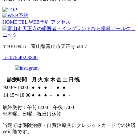
HOME
TEL
WEB予約
アクセス
〒930-0955 富山県富山市天正寺528-7
Tel.
076-492-9800
診療時間
月
火
水
木
金
土
日/祝
9:00〜13:00
●
●
●
-
●
●
-
14:15〜18:00
●
●
●
-
●
●
-
最終受付：午前12:00 午後17:00
※木曜、日曜、祝日は休診
当院では保険治療・自費治療共にクレジットカードでの決済
が可能です。