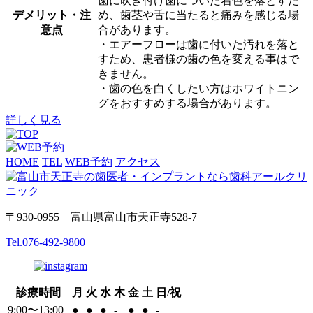
歯に吹き付け歯についた着色を落とすた
デメリット・注
め、歯茎や舌に当たると痛みを感じる場
意点
合があります。
・エアーフローは歯に付いた汚れを落と
すため、患者様の歯の色を変える事はで
きません。
・歯の色を白くしたい方はホワイトニン
グをおすすめする場合があります。
詳しく見る
HOME
TEL
WEB予約
アクセス
〒930-0955 富山県富山市天正寺528-7
Tel.
076-492-9800
診療時間
月
火
水
木
金
土
日/祝
9:00〜13:00
●
●
●
-
●
●
-