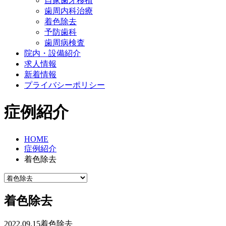
自家歯牙移植
歯周内科治療
着色除去
予防歯科
歯周病検査
院内・設備紹介
求人情報
新着情報
プライバシーポリシー
症例紹介
HOME
症例紹介
着色除去
着色除去
2022.09.15
着色除去